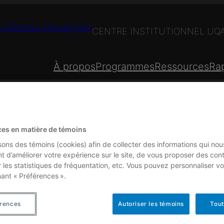
CENTRE INSTITUTIONNEL U
À propos
Programmes
Ressources
Rap
PROGRAMMES
ces en matière de témoins
isons des témoins (cookies) afin de collecter des informations qui nou
t d’améliorer votre expérience sur le site, de vous proposer des con
r les statistiques de fréquentation, etc. Vous pouvez personnaliser vo
nant « Préférences ».
agram et comporte les
érences
Autoriser les témoins
Tout