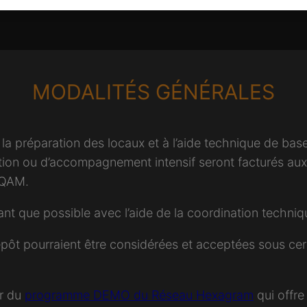
MODALITÉS GÉNÉRALES
à la préparation des locaux et à l’aide technique de bas
ion ou d’accompagnement intensif seront facturés aux c
’UQAM.
tant que possible avec l’aide de la coordination techn
épôt pourraient être considérées et acceptées sous cer
er du
programme DEMO du Réseau Hexagram
qui offre