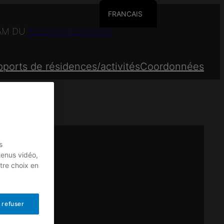
FRANCAIS
ENGLISH
QAM DU
RÉSEAU HEXAGRAM
ports de résidences/activités
Coordonnées
s
tenus vidéo,
tre choix en
 refuser